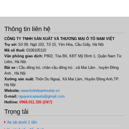
Thông tin liên hệ
CÔNG TY TNHH SẢN XUẤT VÀ THƯƠNG MẠI Ô TÔ NAM VIỆT
Trụ sở:
Số 09, Ngõ 102, Tổ 15, Yên Hòa, Cầu Giấy, Hà Nội
Mã số thuế:
0108105110
Văn phòng giao dịch:
P802, Tòa B6, KĐT Mỹ Đình 1, Quận Nam Từ
Liêm, Hà Nội.
Bãi xe :
Cầu đông trù, chân cầu đông trù , xã Mai Lâm , huyện Đông
Anh , Hà Nội
Xưởng sản xuất:
Thôn Du Ngoại, Xã Mai Lâm, Huyện Đông Anh,TP.
Hà Nội
Website:
www.kinhdoanhxetai.vn
G-mail:
nguyencaoauto@gmail.com
Hotline:
0968.011.326 (24/7)
Trọng tải
Xe tải dưới 1 tấn