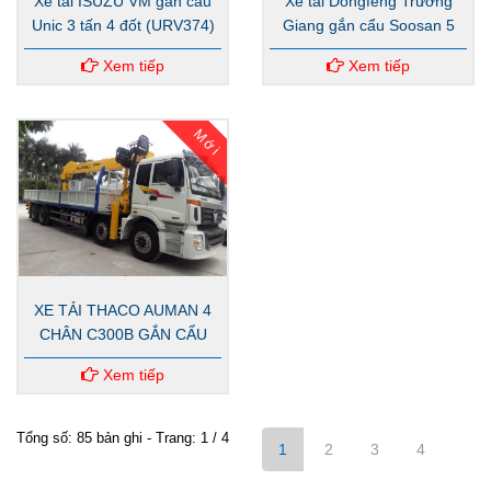
Xe tải ISUZU VM gắn cẩu
Xe tải Dongfeng Trường
Unic 3 tấn 4 đốt (URV374)
Giang gắn cẩu Soosan 5
tấn SCS513
Xem tiếp
Xem tiếp
Mới
XE TẢI THACO AUMAN 4
CHÂN C300B GẮN CẨU
SOOSAN 10 TẤN SCS
Xem tiếp
1015LS
Tổng số: 85 bản ghi - Trang: 1 / 4
1
2
3
4