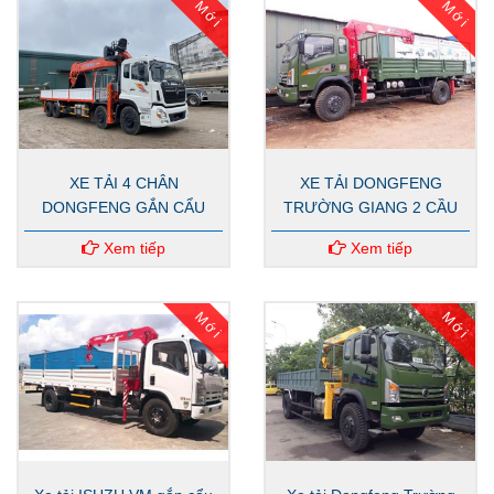
Mới
Mới
XE TẢI 4 CHÂN
XE TẢI DONGFENG
DONGFENG GẮN CẨU
TRƯỜNG GIANG 2 CẦU
KANGLIM 15 TẤN
GẮN CẨU UNIC 5 TẤN 5
Xem tiếp
Xem tiếp
ĐOẠN
Mới
Mới