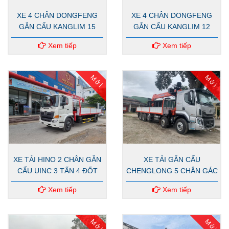
XE 4 CHÂN DONGFENG
XE 4 CHÂN DONGFENG
GẮN CẨU KANGLIM 15
GẮN CẨU KANGLIM 12
TẤN KS5206
TÂN KS2825
Xem tiếp
Xem tiếp
Mới
Mới
XE TẢI HINO 2 CHÂN GẮN
XE TẢI GẮN CẨU
CẨU UINC 3 TẤN 4 ĐỐT
CHENGLONG 5 CHÂN GÁC
CẨU KANGLIM HÀN QUỐC
Xem tiếp
Xem tiếp
12 TẤN 5 KHÚC
Mới
Mới