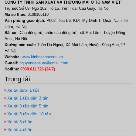
CÔNG TY TNHH SẢN XUẤT VÀ THƯƠNG MẠI Ô TÔ NAM VIỆT
Trụ sở:
Số 09, Ngõ 102, Tổ 15, Yên Hòa, Cầu Giấy, Hà Nội
Mã số thuế:
0108105110
Văn phòng giao dịch:
P802, Tòa B6, KĐT Mỹ Đình 1, Quận Nam Từ
Liêm, Hà Nội.
Bãi xe :
Cầu đông trù, chân cầu đông trù , xã Mai Lâm , huyện Đông
Anh , Hà Nội
Xưởng sản xuất:
Thôn Du Ngoại, Xã Mai Lâm, Huyện Đông Anh,TP.
Hà Nội
Website:
www.kinhdoanhxetai.vn
G-mail:
nguyencaoauto@gmail.com
Hotline:
0968.011.326 (24/7)
Trọng tải
Xe tải dưới 1 tấn
Xe tải 1 tấn đến 3 tấn
Xe tải 3 tấn đến 5 tấn
Xe tải 5 tấn đến 10 tấn
Xe tải 3 chân
Xe tải 4 chân