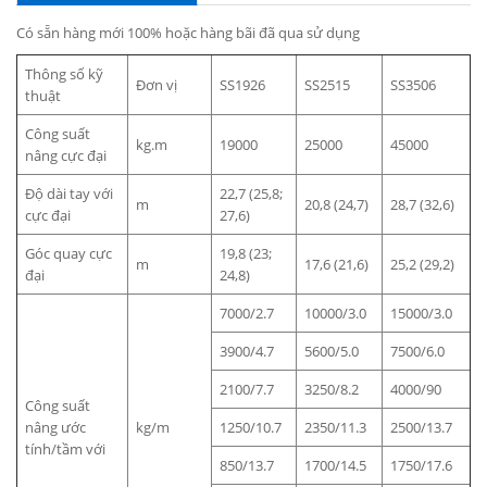
Có sẵn hàng mới 100% hoặc hàng bãi đã qua sử dụng
Thông số kỹ
Đơn vị
SS1926
SS2515
SS3506
thuật
Công suất
kg.m
19000
25000
45000
nâng cực đại
Độ dài tay với
22,7 (25,8;
m
20,8 (24,7)
28,7 (32,6)
cực đại
27,6)
Góc quay cực
19,8 (23;
m
17,6 (21,6)
25,2 (29,2)
đại
24,8)
7000/2.7
10000/3.0
15000/3.0
3900/4.7
5600/5.0
7500/6.0
2100/7.7
3250/8.2
4000/90
Công suất
nâng ước
kg/m
1250/10.7
2350/11.3
2500/13.7
tính/tầm với
850/13.7
1700/14.5
1750/17.6