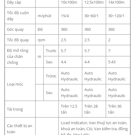
Dây cáp
10x100m
12.5x100m
14x100m
Tốc độ cuộn
m/phút
15/4
30~60/1
30~120/1
dây
Góc quay
Độ
360
360
360
Tốc độ quay
rpm
2.5
2.5
2
Độ mở rộng
Trước
5.7
5.7
7
của chân
m
Sau
4.4
4.4
5.43
chống
Auto
Auto
Auto
Trứơc
Hydraulic
Hydraulic
Hydraulic
Loại móc
Auto
Auto
Auto
Sau
Hydraulic
Hydraulic
Hydraulic
Trên 12.5
Trên 28
Trên 36
Tải trọng
tấn
tấn
tấn
Load Indicator, Van thuỷ lực an toàn,
Các thiết bị an
khoá an toàn, Còi, Van kiểm tra, đồng
toàn
hồ đo, khoá dây…