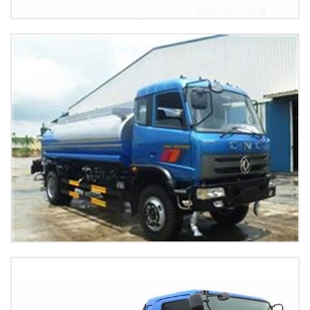
Tấm nhựa đen badersoc xe tải Hoàng Huy
Xem tiếp
Xe téc nước 8 khối dongfeng