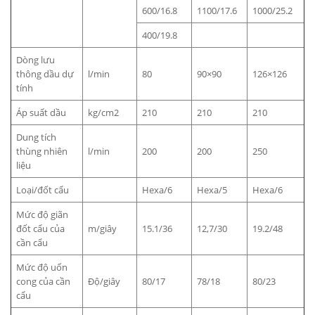
600/16.8
1100/17.6
1000/25.2
400/19.8
Dòng lưu
thông dầu dự
l/min
80
90×90
126×126
tính
Áp suất dầu
kg/cm2
210
210
210
Dung tích
thùng nhiên
l/min
200
200
250
liệu
Loại/đốt cẩu
Hexa/6
Hexa/5
Hexa/6
Mức độ giãn
đốt cẩu của
m/giây
15.1/36
12,7/30
19.2/48
cần cẩu
Mức độ uốn
cong của cần
Độ/giây
80/17
78/18
80/23
cẩu