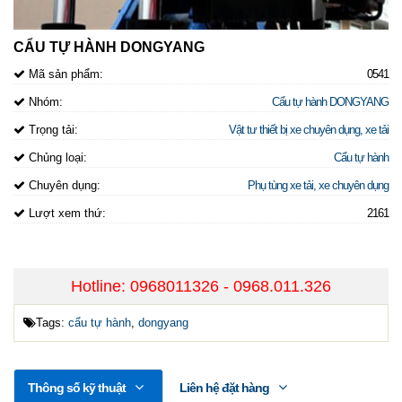
CẨU TỰ HÀNH DONGYANG
Mã sản phẩm:
0541
Nhóm:
Cẩu tự hành DONGYANG
Trọng tải:
Vật tư thiết bị xe chuyên dụng, xe tải
Chủng loại:
Cẩu tự hành
Chuyên dụng:
Phụ tùng xe tải, xe chuyên dụng
Lượt xem thứ:
2161
Hotline: 0968011326 - 0968.011.326
Tags:
cẩu tự hành
,
dongyang
Thông số kỹ thuật
Liên hệ đặt hàng