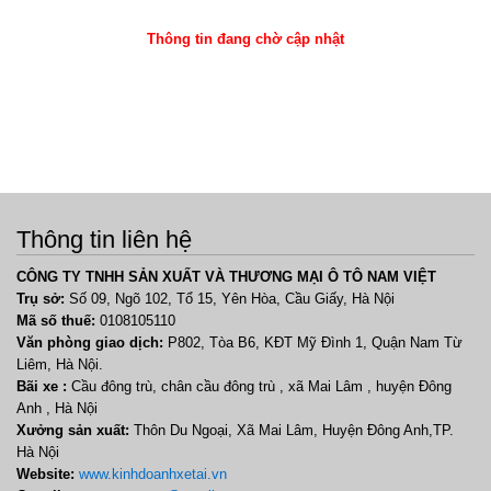
Thông tin đang chờ cập nhật
Thông tin liên hệ
CÔNG TY TNHH SẢN XUẤT VÀ THƯƠNG MẠI Ô TÔ NAM VIỆT
Trụ sở:
Số 09, Ngõ 102, Tổ 15, Yên Hòa, Cầu Giấy, Hà Nội
Mã số thuế:
0108105110
Văn phòng giao dịch:
P802, Tòa B6, KĐT Mỹ Đình 1, Quận Nam Từ
Liêm, Hà Nội.
Bãi xe :
Cầu đông trù, chân cầu đông trù , xã Mai Lâm , huyện Đông
Anh , Hà Nội
Xưởng sản xuất:
Thôn Du Ngoại, Xã Mai Lâm, Huyện Đông Anh,TP.
Hà Nội
Website:
www.kinhdoanhxetai.vn