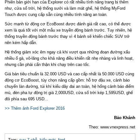
Phiên bản giới hạn của Explorer có rất nhiều tính năng trang bị thêm
như, cửa sổ trời, hệ thống sưởi và làm mát ghế, hệ thống MyFord
Touch được cung cấp sẵn cùng nhiều tính năng an toàn.
Sức mạnh từ động cơ EcoBoost được đánh giá rất cao, có thể được
xem là quá tốt với một mẫu xe truyền động bánh trước. Tuy nhiên, hệ
thống truyền động bánh trước thay vì 4 bánh sẽ khiến chiếc SUV trở
nên kém hấp dẫn.
Hệ thống giảm xóc êm ngay cả khi vượt qua những đoạn đường xấu
nhiều ổ gà, vô-lăng cho khả năng điều khiển rất nhẹ nhàng và linh hoạt,
nhưng cần phải cẩn thận khi chạy trên cao tốc.
Giá bán tiêu chuẩn là 32.000 USD và cao cấp nhất là 50.000 USD cùng
động cơ EcoBoost, t
ùy chọn nâng cấp gồm: hỗ trợ đậu xe, cảnh báo
chuyển làn đường, túi khí kiểu dây đai an toàn, hệ hống cảnh báo điểm
mù, đèn pha tự động trị giá 2,000USD, cửa sổ trời kép 1,595USD, ghế
đôi phía sau 695 USD...
>> Thêm ảnh Ford Explorer 2016
Bảo Khánh
Theo: www.vnexpress.net
Tags:
suv 7 chỗ
,
kiểu mới
,
ford