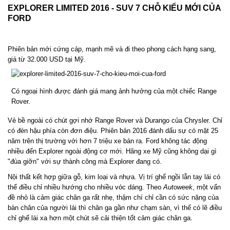
EXPLORER LIMITED 2016 - SUV 7 CHỖ KIỂU MỚI CỦA
FORD
Phiên bản mới cứng cáp, mạnh mẽ và đi theo phong cách hạng sang,
giá từ 32.000 USD tại Mỹ.
Có ngoại hình được đánh giá mang ảnh hưởng của một chiếc Range
Rover.
Vẻ bề ngoài có
chút gợi nhớ Range Rover và Durango của Chrysler. Chỉ
có đèn hậu phía còn đơn điệu.
Phiên bản 2016 đánh dấu sự có mặt 25
năm trên thị trường với hơn 7 triệu xe bán ra. Ford không tác động
nhiều đến Explorer ngoài động cơ mới. Hãng xe Mỹ cũng không dại gì
"đùa giỡn" với sự thành công mà Explorer đang có.
Nội thất kết hợp giữa gỗ, kim loại và nhựa.
Vị trí ghế ngồi lẫn tay lái có
thể điều chỉ nhiều hướng cho nhiều vóc dáng. Theo
Autoweek
, một vấn
đề nhỏ là cảm giác chân ga rất nhẹ, thậm chí chỉ cần có sức nặng của
bàn chân của người lái thì chân ga gần như chạm sàn, vì thế có lẽ điều
chỉ ghế lái xa hơn một chút sẽ cải thiện tốt cảm giác chân ga.