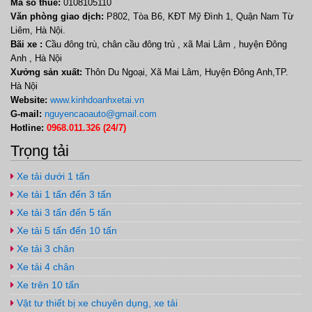
Mã số thuế:
0108105110
Văn phòng giao dịch:
P802, Tòa B6, KĐT Mỹ Đình 1, Quận Nam Từ
Liêm, Hà Nội.
Bãi xe :
Cầu đông trù, chân cầu đông trù , xã Mai Lâm , huyện Đông
Anh , Hà Nội
Xưởng sản xuất:
Thôn Du Ngoại, Xã Mai Lâm, Huyện Đông Anh,TP.
Hà Nội
Website:
www.kinhdoanhxetai.vn
G-mail:
nguyencaoauto@gmail.com
Hotline:
0968.011.326 (24/7)
Trọng tải
Xe tải dưới 1 tấn
Xe tải 1 tấn đến 3 tấn
Xe tải 3 tấn đến 5 tấn
Xe tải 5 tấn đến 10 tấn
Xe tải 3 chân
Xe tải 4 chân
Xe trên 10 tấn
Vật tư thiết bị xe chuyên dụng, xe tải